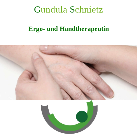
G
undula
S
chnietz
Ergo- und Handtherapeutin