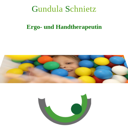
G
undula
S
chnietz
Ergo- und Handtherapeutin